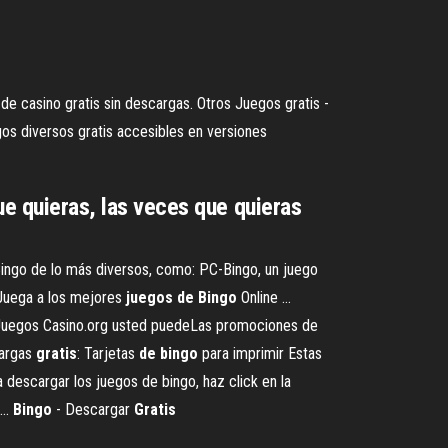
asino gratis sin descargas. Otros Juegos gratis -
gos diversos gratis accesibles en versiones
 quieras, las veces que quieras
Bingo de lo más diversos, como: PC-Bingo, un juego
Juega a los mejores
juegos
de
Bingo
Online …
e Juegos Casino.org usted puedeLas promociones de
cargas
gratis
: Tarjetas
de
bingo
para imprimir Estas
 descargar los juegos de bingo, haz click en la
...
Bingo
- Descargar
Gratis