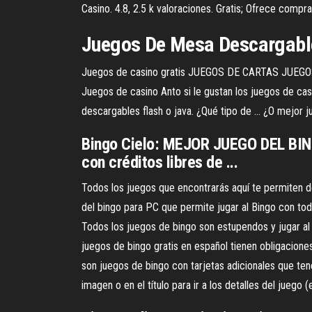
Casino. 4.8, 2.5 k valoraciones. Gratis; Ofrece compras
Juegos
De
Mesa
Descargabl
Juegos de casino gratis JUEGOS DE CARTAS JUEGOS 
Juegos de casino Anto si le gustan los juegos de cas
descargables flash o java. ¿Qué tipo de ... ¿O mejor 
Bingo Cielo: MEJOR JUEGO DEL BING
con créditos libres de ...
Todos los juegos que encontrarás aquí te permiten d
del bingo para PC que permite jugar al Bingo con toda
Todos los juegos de bingo son estupendos y jugar a
juegos de bingo gratis en español tienen obligacione
son juegos de bingo con tarjetas adicionales que ten
imagen o en el título para ir a los detalles del juego