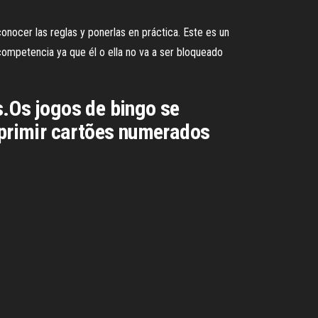
onocer las reglas y ponerlas en práctica. Este es un
competencia ya que él o ella no va a ser bloqueado
s.Os jogos de bingo se
primir cartões numerados