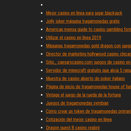
Mejor casino en línea para jugar blackjack
Jolly joker máquina tragamonedas gratis
American mensa guide to casino gambling fo
Utilizar el casino en línea 2019
Máquinas tragamonedas gold dragon con juego
Director de marketing hollywood casino chicago
Sitio_ caesarscasino.com juegos de casino en 
Servidor de minecraft gratuito que aloja 5 ran
Muestra de casino abierto de poker italiano
Página de inicio de tragamonedas house of fu
Vintage el juego de la rueda de la fortuna
Juegos de tragamonedas symbian
Cómo crear un token de tragamonedas primar
Cotización del mejor casino en línea
Dragon quest 8 casino reabrir