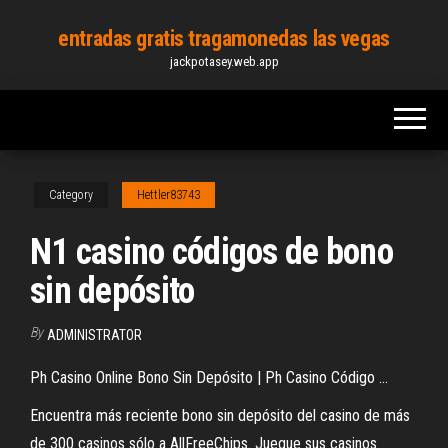
Skip
entradas gratis tragamonedas las vegas
to
jackpotasey.web.app
the
content
Category
Hettler83743
N1 casino códigos de bono
sin depósito
By
ADMINISTRATOR
Ph Casino Online Bono Sin Depósito | Ph Casino Código ...
Encuentra más reciente bono sin depósito del casino de más
de 300 casinos sólo a AllFreeChips. Juegue sus casinos