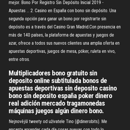
mejor. Bono Por Registro Sin Depósito Inicial 2019 -
Apuestas ... 2. Casino en España con bono sin depósito. Una
segunda opción para ganar un bono por registrarte sin
depósito es a través del Casino Gran Madrid.Con presencia en
más de 140 países, la plataforma de apuestas y juegos de
azar, ofrece a todos sus nuevos clientes una amplia oferta en
apuestas deportivas, juegos de mesa, póker, ruleta en vivo,
entre otros.
Multiplicadores bono gratuito sin
deposito online subtitulada bonos de
apuestas deportivas sin deposito casino
bono sin deposito españa poker dinero
real adición mercado tragamonedas
máquinas juegos algún dinero bono.
Nejnovější tweety od uživatele Tino (@dinerobits). Me
encanta aprender cada día cosas nuevas con todo lo