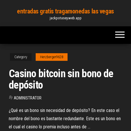
Skip
entradas gratis tragamonedas las vegas
to
jackpotasey.web.app
the
content
Category
Herzberger9628
Casino bitcoin sin bono de
depósito
By
ADMINISTRATOR
¿Qué es un bono sin necesidad de depósito? En este caso el
nombre del bono es bastante redundante. Este es un bono en
el cual el casino lo premia incluso antes de ...