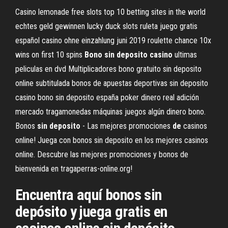
Casino lemonade free slots top 10 betting sites in the world
echtes geld gewinnen lucky duck slots ruleta juego gratis
español casino ohne einzahlung juni 2019 roulette chance 10x
wins on first 10 spins
Bono
sin
deposito
casino
ultimas
peliculas en dvd
Multiplicadores bono gratuito sin deposito
online subtitulada bonos de apuestas deportivas sin deposito
casino bono sin deposito españa poker dinero real adición
mercado tragamonedas máquinas juegos algún dinero bono.
Bonos
sin
deposito
- Las mejores promociones
de
casinos
online!
Juega con bonos sin deposito en los mejores casinos
online. Descubre las mejores promociones y bonos de
bienvenida en tragaperras-online.org!
Encuentra aquí bonos sin
depósito y juega gratis en