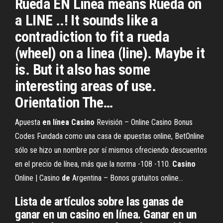
Rueda EN Linea means Rueda on
a LINE ..! It sounds like a
contradiction to fit a rueda
(wheel) on a linea (line). Maybe it
is. But it also has some
interesting areas of use.
Orientation The…
Apuesta
en
línea
Casino
Revisión – Online Casino Bonus
Codes
Fundada como una casa de apuestas online, BetOnline
sólo se hizo un nombre por sí mismos ofreciendo descuentos
en el precio de línea, más que la norma -108 -110.
Casino
Online | Casino
de
Argentina – Bonos gratuitos online…
Lista de artículos sobre las ganas de
ganar en un casino en línea. Ganar en un