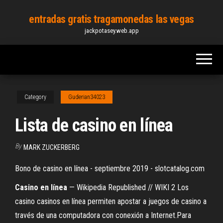
Skip
entradas gratis tragamonedas las vegas
to
jackpotasey.web.app
the
content
Category
Guderian34023
Lista de casino en línea
By
MARK ZUCKERBERG
Bono de casino en línea - septiembre 2019 - slotcatalog.com
Casino
en
línea
— Wikipedia Republished // WIKI 2 Los
casino casinos en línea permiten apostar a juegos de casino a
través de una computadora con conexión a Internet.Para