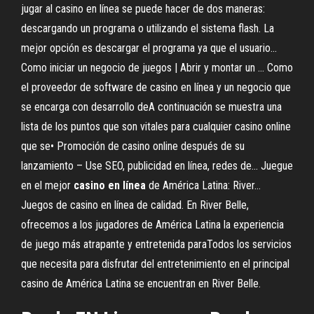
jugar al casino en línea se puede hacer de dos maneras:
descargando un programa o utilizando el sistema flash. La
mejor opción es descargar el programa ya que el usuario...
Como iniciar un negocio de juegos | Abrir y montar un … Como
el proveedor de software de casino en línea y un negocio que
se encarga con desarrollo deA continuación se muestra una
lista de los puntos que son vitales para cualquier casino online
que se• Promoción de casino online después de su
lanzamiento – Use SEO, publicidad en línea, redes de... Juegue
en el mejor
casino
en
línea
de América Latina: River…
Juegos de casino en línea de calidad. En River Belle,
ofrecemos a los jugadores de América Latina la experiencia
de juego más atrapante y entretenida paraTodos los servicios
que necesita para disfrutar del entretenimiento en el principal
casino de América Latina se encuentran en River Belle.